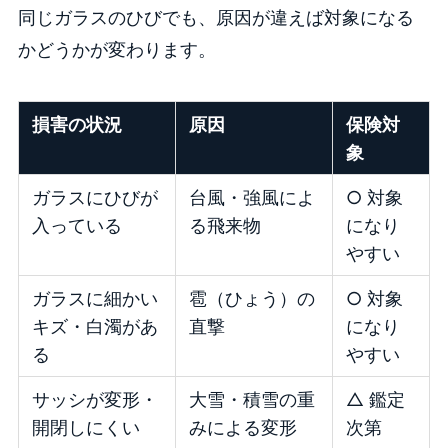
同じガラスのひびでも、原因が違えば対象になる
かどうかが変わります。
損害の状況
原因
保険対
象
ガラスにひびが
台風・強風によ
○ 対象
入っている
る飛来物
になり
やすい
ガラスに細かい
雹（ひょう）の
○ 対象
キズ・白濁があ
直撃
になり
る
やすい
サッシが変形・
大雪・積雪の重
△ 鑑定
開閉しにくい
みによる変形
次第