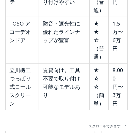
テ
り付けやすい
（普
円
通）
TOSO ア
防音・遮光性に
★
1.5
コーデオ
優れたラインナ
★
万〜
ンドア
ップが豊富
☆
6万
（普
円
通）
立川機工
賃貸向け。工具
★
8,00
つっぱり
不要で取り付け
☆
0
式ロール
可能なモデルあ
☆
円〜
スクリー
り
（簡
3万
ン
単）
円
スクロールできます