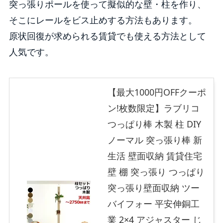
突っ張りポールを使って擬似的な壁・柱を作り、
そこにレールをビス止めする方法もあります。
原状回復が求められる賃貸でも使える方法として
人気です。
【最大1000円OFFクーポ
ン!枚数限定】ラブリコ
つっぱり棒 木製 柱 DIY
ノーマル 突っ張り棒 新
生活 壁面収納 賃貸住宅
壁 棚 突っ張り つっぱり
突っ張り壁面収納 ツー
バイフォー 平安伸銅工
業 2×4 アジャスター じ