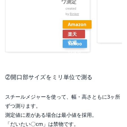
ワ測定
created
by
Rinker
Amazon
楽天
市場
Yahoo
ショッ
ピング
②開口部サイズをミリ単位で測る
スチールメジャーを使って、幅・高さともに3ヶ所
ずつ測ります。
測定値に差がある場合は最小値を採用。
「だいたい〇cm」は禁物です。