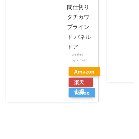
間仕切り
タチカワ
ブライン
ド パネル
ドア
created
by
Rinker
Amazon
楽天
市場
Yahoo
ショッ
ピング