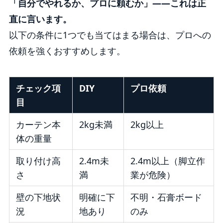
「自分でやれるか、プロに頼むか」——これは正
直に言います。
以下の条件に1つでも当てはまる場合は、プロへの
依頼を強くおすすめします。
チェック項
DIY
プロ依頼
目
カーテン本
2kg未満
2kg以上
体の重量
取り付け高
2.4m未
2.4m以上（脚立作
さ
満
業が危険）
壁の下地状
明確に下
不明・石膏ボード
況
地あり
のみ