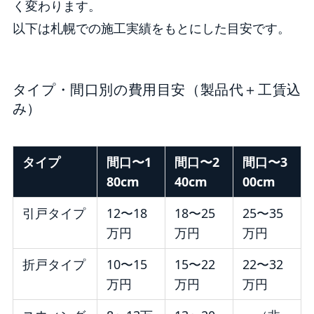
く変わります。
以下は札幌での施工実績をもとにした目安です。
タイプ・間口別の費用目安（製品代＋工賃込
み）
タイプ
間口〜1
間口〜2
間口〜3
80cm
40cm
00cm
引戸タイプ
12〜18
18〜25
25〜35
万円
万円
万円
折戸タイプ
10〜15
15〜22
22〜32
万円
万円
万円