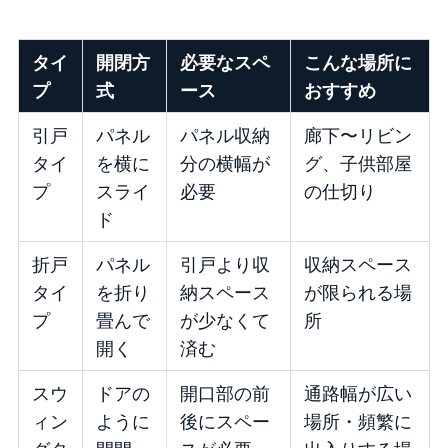
タイ
開閉方
必要なスペ
こんな場所に
プ
式
ース
おすすめ
引戸
パネル
パネル収納
廊下〜リビン
タイ
を横に
分の横幅が
グ、子供部屋
プ
スライ
必要
の仕切り
ド
折戸
パネル
引戸より収
収納スペース
タイ
を折り
納スペース
が限られる場
プ
畳んで
が少なくて
所
開く
済む
スウ
ドアの
開口部の前
通路幅が広い
ィン
ように
後にスペー
場所・頻繁に